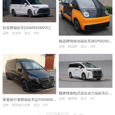
别克牌福祉车(SGM5034XFZC)
品牌：别克牌
批次：399
驰远牌纯电动福祉车(BSP5020XFZBEV)
品牌：驰远牌
批次：398
魏牌牌插电式混合动力福祉车(CC5031XFZBD23BPHEV)
品牌：魏牌牌
批次：397
莱茵旅行者牌福祉车(JZS5036XFZV1)
品牌：莱茵旅行者牌
批次：397