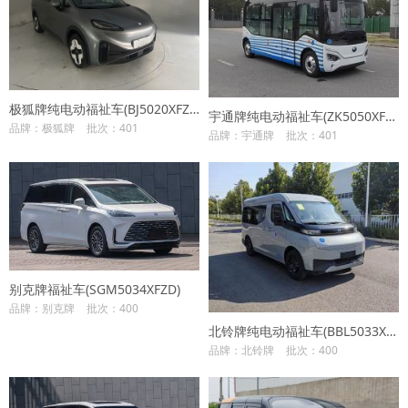
极狐牌纯电动福祉车(BJ5020XFZD46BEV)
宇通牌纯电动福祉车(ZK5050XFZBEV1)
品牌：极狐牌
批次：401
品牌：宇通牌
批次：401
别克牌福祉车(SGM5034XFZD)
品牌：别克牌
批次：400
北铃牌纯电动福祉车(BBL5033XFZBEV)
品牌：北铃牌
批次：400