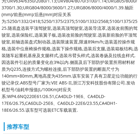
为:URV634/6350/2080/1.13;URV804/8070/3100/1.14;URG805/8000/
3700/1.30;URG804/8000/3600/1.27;URG806/8000/4000/1.39.轴距
(mm)/前悬(mm)/后悬(mm)对应关系
为:5250/1332/2418;5250/1375/2375;5100/1332/2568;5100/1375/25
25.随底盘选装平顶驾驶室,选装高顶驾驶室,选装导流罩,选装改前围的驾
驶室,选装保险杠,选装翼子板,选装改前脸的驾驶室.选装新前脸的平顶驾
驶室,前轴选装盘式制动器,选装限速装置,限速89km/h;选装遥控操作规
格,选装中位座椅操作规格,选装下操作规格,选装后支腿,选装箱板结构,选
装随车起重机基座及支腿样式,选装吊臂头样式,选装卷扬及拉线盒样式.
因选装件引起的质量变化在3%以内.侧面及后下部防护装置所用材料材
质为Q235,连接方式为螺栓连接,后下部防护装置的断面尺寸为
140mm×80mm,离地高度为435mm.该车安装了具有卫星定位功能的行
驶记录仪.ABS型号厂家为:VIE ABS-II,浙江万安科技股份有限公司.发动
机型号/油耗申报值(L/100Km)对应关
系:WP4.6NQ220E61/26.51,CA4DLD-19E6、CA4DLD-
17E6/26.75,CA6DLD-25E6、CA6DLD-22E6/23.55,CA4DH1-
18E6/26.55.该车型可选装ETC车载装置.
推荐车型