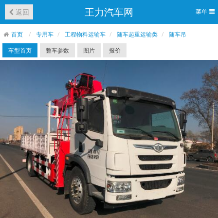
王力汽车网
返回
菜单
首页
专用车
工程物料运输车
随车起重运输类
随车吊
车型首页
整车参数
图片
报价