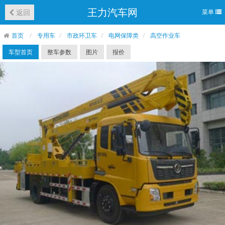
王力汽车网
返回
菜单
首页
专用车
市政环卫车
电网保障类
高空作业车
车型首页
整车参数
图片
报价