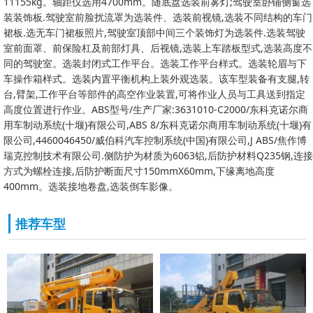
11155kg。轴距仅选用4700mm。随底盘选装前雾灯;驾驶室卧铺侧窗选
装装饰板.驾驶室前脸扰流罩为选装件、选装前视镜,选装不同结构的车门
裙板.选无车门裙板照片,驾驶室顶部中间三个装饰灯为选装件.选装驾驶
室前面罩、前保险杠及前部灯具、后视镜,选装上车踏板型式,选装高度不
同的驾驶室。选装封闭式工作平台。选装工作平台样式。选装轮眉与下
车操作箱样式。选装内置平衡机构上装外观选装。该车型装备有支腿,转
台,臂架,工作平台等部件的高空作业装置,可将作业人员与工具送到指定
高度位置进行作业。ABS型号/生产厂家:3631010-C2000/东科克诺尔商
用车制动系统(十堰)有限公司,ABS 8/东科克诺尔商用车制动系统(十堰)有
限公司,4460046450/威伯科汽车控制系统(中国)有限公司,J ABS/焦作博
瑞克控制技术有限公司.侧防护为材质为6063铝,后防护材料Q235钢,连接
方式为螺栓连接,后防护断面尺寸150mmX60mm,下缘离地高度
400mm。选装接地卷盘,选装倒车影像。
推荐车型