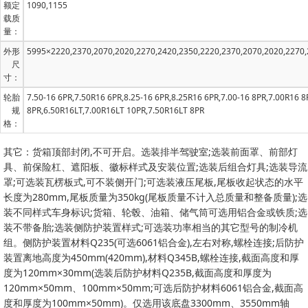
额定
1090,1155
载质
量：
外形
5995×2220,2370,2070,2020,2270,2420,2350,2220,2370,2070,2020,2270,
尺
寸：
轮胎
7.50-16 6PR,7.50R16 6PR,8.25-16 6PR,8.25R16 6PR,7.00-16 8PR,7.00R16 
规
8PR,6.50R16LT,7.00R16LT 10PR,7.50R16LT 8PR
格：
其它：货箱顶部封闭,不可开启。选装排半驾驶室;选装前面罩、前部灯
具、前保险杠、遮阳板、徽标样式及安装位置;选装后组合灯具;选装导流
罩;可选装瓦楞板式,可不装侧开门;可选装液压尾板,尾板收起状态的水平
长度为280mm,尾板质量为350kg(尾板质量不计入总质量和整备质量);选
装不同样式车身标识;货箱、轮毂、油箱、储气筒可选用铝合金或铁质;选
装不带备胎;选装侧防护装置样式;可选装功率相当的其它型号的制冷机
组。侧防护装置材料Q235(可选6061铝合金),左右对称,螺栓连接;后防护
装置离地高度为450mm(420mm),材料Q345B,螺栓连接,截面高度和厚
度为120mm×30mm(选装后防护材料Q235B,截面高度和厚度为
120mm×50mm、100mm×50mm;可选后防护材料6061铝合金,截面高
度和厚度为100mm×50mm)。仅选用该底盘3300mm、3550mm轴