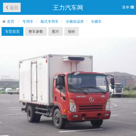
王力汽车网
返回
菜单
首页
专用车
厢式专用车
冷藏保温类
冷藏车
车型首页
整车参数
图片
报价