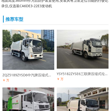
地面高度360mm作为后防护装置使用,安装具有卫星定位功能的行驶记
录仪,仅选装CA6DE3-22E3发动机
推荐车型
YSY5182ZYSE6三联牌压缩式垃圾车
ZQZ5189ZYSD6中汽牌压缩式垃圾车
￥ 万
￥ 万