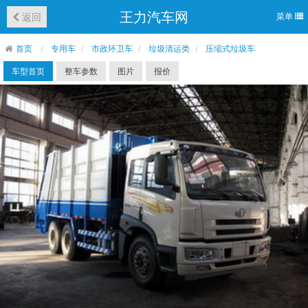
王力汽车网
返回
菜单
首页
专用车
市政环卫车
垃圾清运类
压缩式垃圾车
车型首页
整车参数
图片
报价