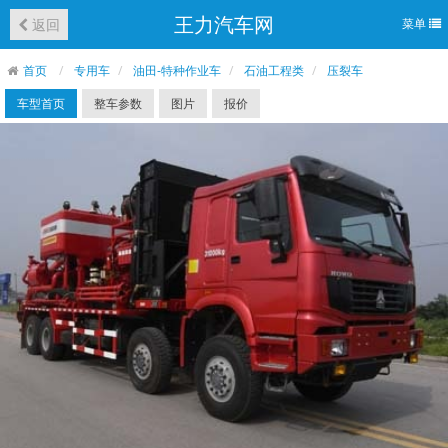
王力汽车网
返回
菜单
首页
专用车
油田-特种作业车
石油工程类
压裂车
车型首页
整车参数
图片
报价