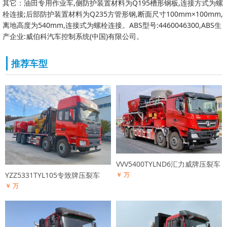
其它：油田专用作业车,侧防护装置材料为Q195槽形钢板,连接方式为螺
栓连接;后部防护装置材料为Q235方管形钢,断面尺寸100mm×100mm,
离地高度为540mm,连接式为螺栓连接。ABS型号:4460046300,ABS生
产企业:威伯科汽车控制系统(中国)有限公司。
推荐车型
VVV5400TYLND6汇力威牌压裂车
YZZ5331TYL105专致牌压裂车
￥ 万
￥ 万