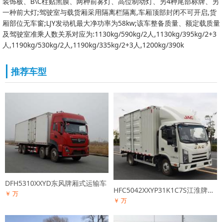
装饰板、B\C柱贴黑膜、两种前雾灯、高位制动灯、另4种尾部标牌、另
一种前大灯;驾驶室与载货厢采用隔离栏隔离,车厢顶部封闭不可开启,货
厢部位无车窗;LJY发动机最大净功率为58kw;该车整备质量、额定载质量
及驾驶室准乘人数关系对应为:1130kg/590kg/2人,1130kg/395kg/2+3
人,1190kg/530kg/2人,1190kg/335kg/2+3人,1200kg/390k
推荐车型
DFH5310XXYD东风牌厢式运输车
HFC5042XXYP31K1C7S江淮牌厢式运输车
￥ 万
￥ 万