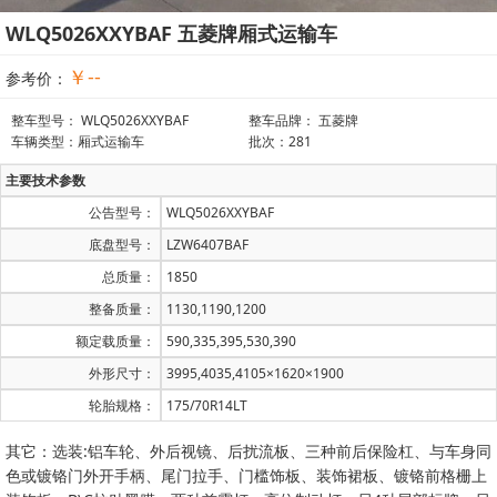
WLQ5026XXYBAF 五菱牌厢式运输车
￥--
参考价：
整车型号： WLQ5026XXYBAF
整车品牌： 五菱牌
车辆类型：厢式运输车
批次：281
主要技术参数
公告型号：
WLQ5026XXYBAF
底盘型号：
LZW6407BAF
总质量：
1850
整备质量：
1130,1190,1200
额定载质量：
590,335,395,530,390
外形尺寸：
3995,4035,4105×1620×1900
轮胎规格：
175/70R14LT
其它：选装:铝车轮、外后视镜、后扰流板、三种前后保险杠、与车身同
色或镀铬门外开手柄、尾门拉手、门槛饰板、装饰裙板、镀铬前格栅上