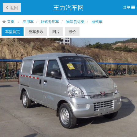
王力汽车网
返回
菜单
首页
专用车
厢式专用车
物流货运类
厢式车
车型首页
整车参数
图片
报价