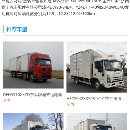
外观的货箱;选装单侧翼开启;ABS型号: XN-3550601;ABS生产厂家: 济南
鑫宁汽车配件有限公司;装4DW93-84E4、YZ4DH1-40和SD4BW654U发
动机所对应油耗值分别为12.9、12.8和12.9L/100km
推荐车型
DFH5310XXYD东风牌厢式运输车
HFC5042XXYP31K1C7S江淮牌厢式运输车
￥ 万
￥ 万