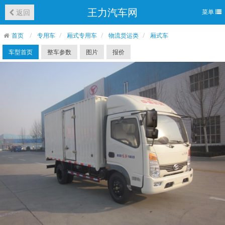
王力汽车网
返回
菜单
首页
专用车
厢式专用车
物流货运类
厢式车
车型首页
整车参数
图片
报价