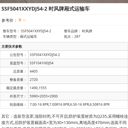
SSF5041XXYDJ54-2 时风牌厢式运输车
￥--
参考价：
整车型号： SSF5041XXYDJ54-2
整车品牌： 时风牌
车辆类型：厢式运输车
批次：287
主要技术参数
公告型号：
SSF5041XXYDJ54-2
底盘型号：
SSF1041HDJ54
总质量：
4405
整备质量：
2720
额定载质量：
1490,1555
外形尺寸：
5990×2055×2900
轮胎规格：
7.00-16 8PR,7.00R16 8PR,6.50-16 8PR,6.50R16 8PR
其它：选装导流罩;顶部封闭,不可开启;防护装置材质为Q235,采用螺栓连
接方式,后防护装置截面高×宽为30×130mm,离地高度470mm;选装不同