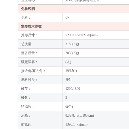
企业名称：
东风汽车股份有限公司
免检说明
免检：
否
主要技术参数
外形尺寸：
5200×1770×2720(mm)
总质量：
3150(Kg)
整备质量：
2030(Kg)
额定载客：
(人)
接近角/离去角：
19/15(°)
燃料种类：
柴油
轴荷：
1260/1890
轴数：
2
轮胎数：
6(个)
油耗：
8.39,8.48(L/100Km)
前轮距：
1390,1475(mm)