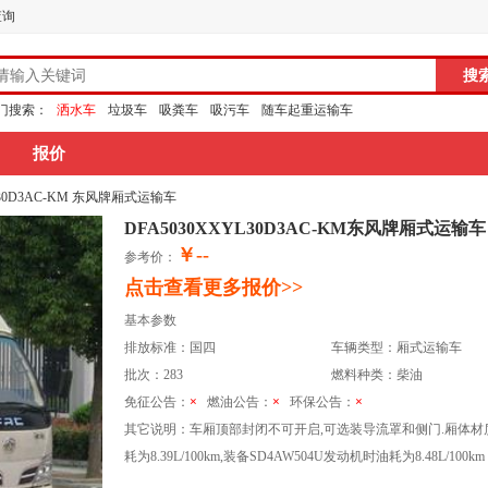
查询
门搜索：
洒水车
垃圾车
吸粪车
吸污车
随车起重运输车
报价
YL30D3AC-KM 东风牌厢式运输车
DFA5030XXYL30D3AC-KM东风牌厢式运输车
￥--
参考价：
点击查看更多报价>>
基本参数
排放标准：国四
车辆类型：厢式运输车
批次：283
燃料种类：柴油
免征公告：
×
燃油公告：
×
环保公告：
×
其它说明：车厢顶部封闭不可开启,可选装导流罩和侧门.厢体材质可
耗为8.39L/100km,装备SD4AW504U发动机时油耗为8.48L/100km