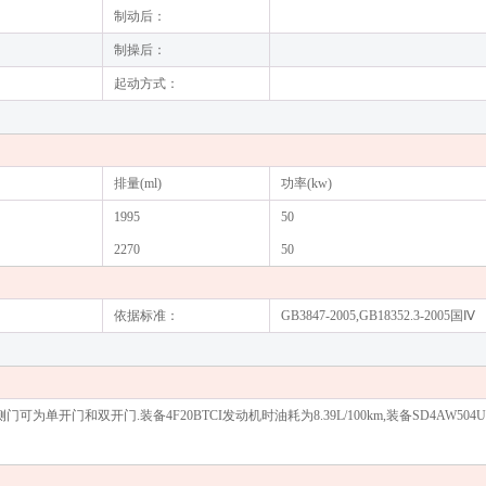
制动后：
制操后：
起动方式：
排量(ml)
功率(kw)
1995
50
2270
50
依据标准：
GB3847-2005,GB18352.3-2005国Ⅳ
门和双开门.装备4F20BTCI发动机时油耗为8.39L/100km,装备SD4AW504U发