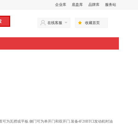
企业库
底盘库
品牌库
服务站
在线客服
收藏首页
为瓦楞或平板.侧门可为单开门和双开门.装备4F20BTCI发动机时油