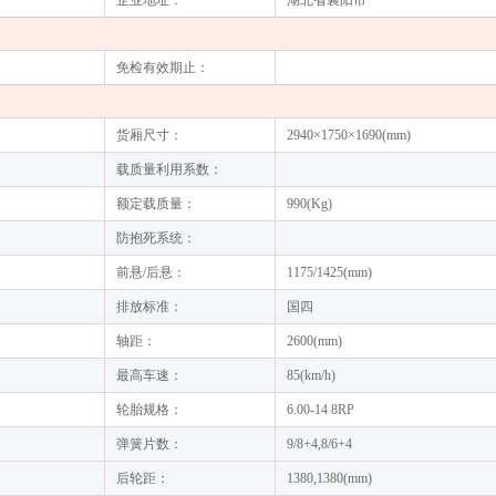
企业地址：
湖北省襄阳市
免检有效期止：
货厢尺寸：
2940×1750×1690(mm)
载质量利用系数：
额定载质量：
990(Kg)
防抱死系统：
前悬/后悬：
1175/1425(mm)
排放标准：
国四
轴距：
2600(mm)
最高车速：
85(km/h)
轮胎规格：
6.00-14 8RP
弹簧片数：
9/8+4,8/6+4
后轮距：
1380,1380(mm)