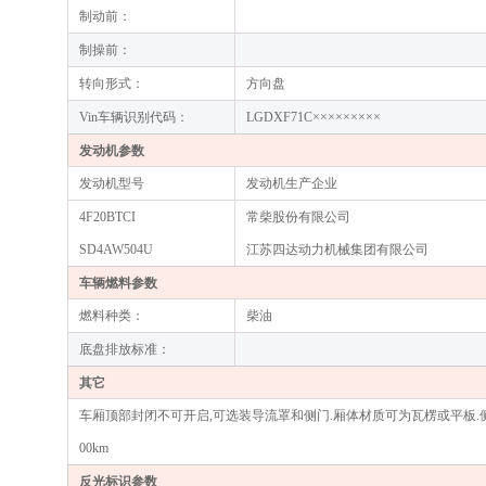
制动前：
制操前：
转向形式：
方向盘
Vin车辆识别代码：
LGDXF71C×××××××××
发动机参数
发动机型号
发动机生产企业
4F20BTCI
常柴股份有限公司
SD4AW504U
江苏四达动力机械集团有限公司
车辆燃料参数
燃料种类：
柴油
底盘排放标准：
其它
车厢顶部封闭不可开启,可选装导流罩和侧门.厢体材质可为瓦楞或平板.侧门可为单开
00km
反光标识参数