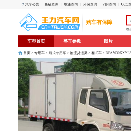
汽车公告
免征查询
燃油查询
环保查询
VIN查询
CCC
购车有保障
热
车型首页
整车参数
图片
首页
>
专用车
>
厢式专用车
>
物流货运类
>
厢式车
> DFA5030XX