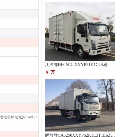
江淮牌HFC5042XXYP31K1C7S厢式运输车
￥ 万
动机时油耗为8.48L/1
解放牌CA5250XXYP62K1L3T1E6Z厢式运输车