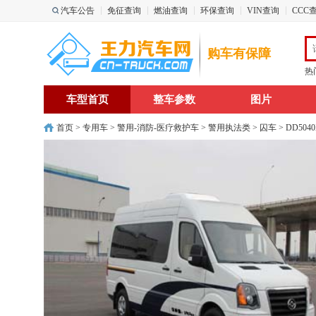
汽车公告
免征查询
燃油查询
环保查询
VIN查询
CCC
购车有保障
热
车型首页
整车参数
图片
首页
>
专用车
>
警用-消防-医疗救护车
>
警用执法类
>
囚车
> DD50