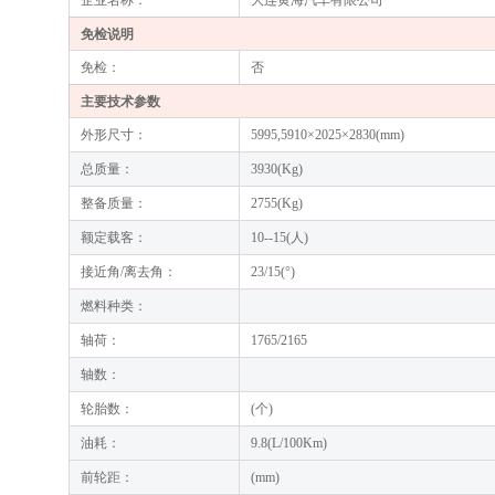
企业名称：
大连黄海汽车有限公司
免检说明
免检：
否
主要技术参数
外形尺寸：
5995,5910×2025×2830(mm)
总质量：
3930(Kg)
整备质量：
2755(Kg)
额定载客：
10--15(人)
接近角/离去角：
23/15(°)
燃料种类：
轴荷：
1765/2165
轴数：
轮胎数：
(个)
油耗：
9.8(L/100Km)
前轮距：
(mm)