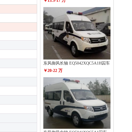
￥15.5-17 万
东风御风长轴 EQ5042XQC5A1H囚车
￥20-22 万