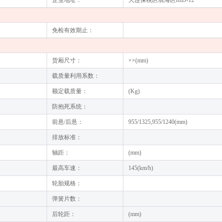
企业地址：
大连保税区填海区IIID-12
免检有效期止：
货厢尺寸：
××(mm)
载质量利用系数：
额定载质量：
(Kg)
防抱死系统：
前悬/后悬：
955/1325,955/1240(mm)
排放标准：
轴距：
(mm)
最高车速：
145(km/h)
轮胎规格：
弹簧片数：
后轮距：
(mm)