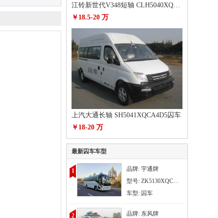
江铃新世代V348短轴 CLH5040XQCJ5囚车
￥18.5-20 万
上汽大通长轴 SH5041XQCA4D5囚车
￥18-20 万
最新囚车车型
品牌: 宇通牌
1
型号: ZK5130XQCD61
车型: 囚车
品牌: 东风牌
2