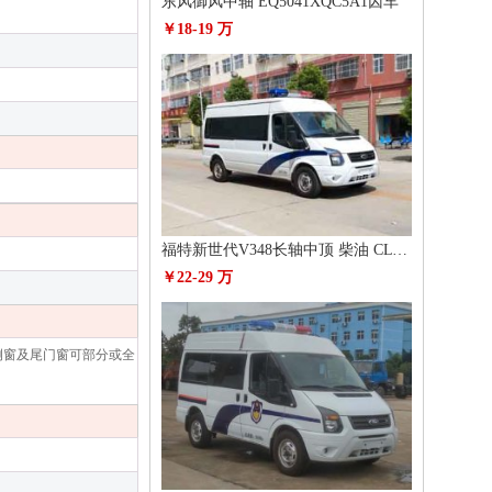
东风御风中轴 EQ5041XQC5A1囚车
￥18-19 万
福特新世代V348长轴中顶 柴油 CLW5041XQCJ5囚车
￥22-29 万
、 侧窗及尾门窗可部分或全