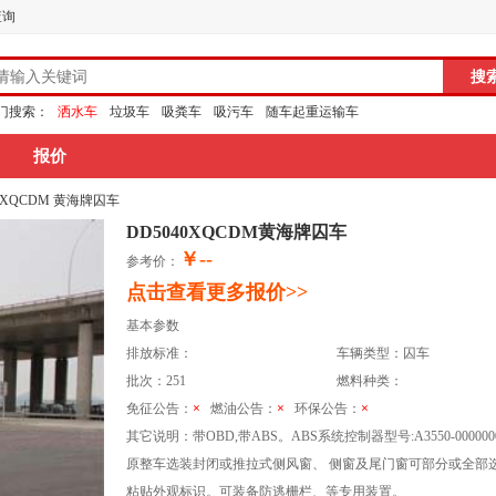
查询
门搜索：
洒水车
垃圾车
吸粪车
吸污车
随车起重运输车
报价
40XQCDM 黄海牌囚车
DD5040XQCDM黄海牌囚车
￥--
参考价：
点击查看更多报价>>
基本参数
排放标准：
车辆类型：囚车
批次：251
燃料种类：
免征公告：
×
燃油公告：
×
环保公告：
×
其它说明：带OBD,带ABS。ABS系统控制器型号:A3550-0000
原整车选装封闭或推拉式侧风窗、 侧窗及尾门窗可部分或全部选装
粘贴外观标识。可装备防逃栅栏、等专用装置。