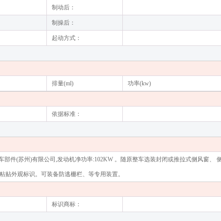
制动后：
制操后：
起动方式：
排量(ml)
功率(kw)
依据标准：
业:博世汽车部件(苏州)有限公司,发动机净功率:102KW 。随原整车选装封闭或推拉式侧风窗
涂或粘贴外观标识。可装备防逃栅栏、等专用装置。
标识商标：