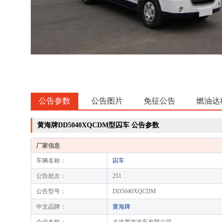
公告参数
公告图片
免征公告
燃油达
黄海牌DD5040XQCDM型囚车 公告参数
厂家信息
车辆名称：
囚车
公告批次：
251
公告型号：
DD5040XQCDM
中文品牌：
黄海牌