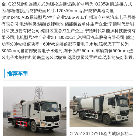
金+Q235碳钢,连接方式为螺栓连接;后防护材料为:Q235碳钢,连接方式
为:螺栓连接;后防护截面尺寸:120×50mm,后部防护离地高度
(mm):440;ABS系统型号/生产企业:ABS-VI.E/广州瑞立科密汽车电子股份
有限公司;电池种类:磷酸铁锂电池,储能装置单体生产企业:宁德时代新能
源科技股份有限公司,储能装置总成生产企业:宁德时代新能源科技股份有
限公司;电机型号/生产企业:FTTB080C/北汽福田汽车股份有限公司,额定
功率:80kw,峰值功率:160kW;选装前部不带电子水炮,该状态下车长为
8060mm;当前部安装电子水炮时,车长为8560mm,车辆前伸500mm;选
装电子水炮样式.随底盘选装驾驶室,选装喷雾装置样式,选装箭头灯装置.
推荐车型
CLW5180TDYYT6程力威牌多功能抑尘车