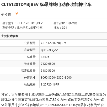
CLT5120TDYBJBEV 纵昂牌纯电动多功能抑尘车
￥--
参考价：
整车型号： CLT5120TDYBJBEV
整车品牌： 纵昂牌
车辆类型：纯电动多功能抑尘车
批次：391
主要技术参数
公告型号：
CLT5120TDYBJBEV
底盘型号：
BJ1128EVJA2
总质量：
12495
整备质量：
7120,6800
额定载质量：
5180,5500
外形尺寸：
8060,8560×2350×3600
轮胎规格：
8.25R20 16PR
其它：该车主要用于城乡道路以及铁路矿场的防尘除霾工作;主要装置为
罐体及抑尘喷雾装置;罐体总容量:7.35立方米;罐体有效容积7立方米;罐
体外形尺寸(长×长轴×短轴)(mm):3600×2000×1310;侧防护材料为铝合