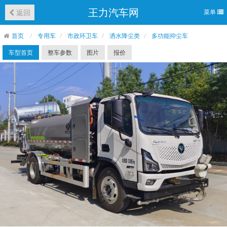
王力汽车网
返回
菜单
首页
专用车
市政环卫车
洒水降尘类
多功能抑尘车
车型首页
整车参数
图片
报价