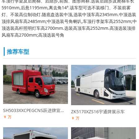
车顶行李架及后爬梯、后踏步,前围、图形商标.选装后踏步及爬梯车长
5910mm,后悬1195mm,离去角14°.该车型可选不装移门、不装前雾
灯、不装高位制动灯.随底盘选装中顶,选装中顶车高2345mm.中顶选装
顶排风扇车高2485mm;中顶选装号角喇叭,车顶行李架车高2552mm;中
顶选装高杆照明灯车高2700mm.选装高顶车高2552mm.高顶选装顶排
风扇车高2700mm;高顶选装号角
推荐车型
SH5033XXCPEGCNS跃进牌宣传车
ZK5170XZS16宇通牌展示车
￥ 万
￥ 万