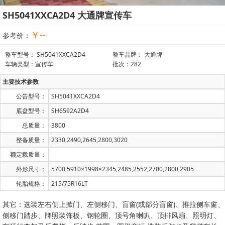
SH5041XXCA2D4 大通牌宣传车
￥--
参考价：
整车型号： SH5041XXCA2D4
整车品牌： 大通牌
车辆类型：宣传车
批次：282
主要技术参数
公告型号：
SH5041XXCA2D4
底盘型号：
SH6592A2D4
总质量：
3800
整备质量：
2330,2490,2645,2800,3020
额定载质量：
外形尺寸：
5700,5910×1998×2345,2485,2552,2700,2800,2905
轮胎规格：
215/75R16LT
其它：选装左右侧上掀门、左侧移门、盲窗(或部分盲窗)、推拉侧车窗、
侧移门踏步、牌照装饰板、钢轮圈、顶号角喇叭、顶排风扇、照明灯、