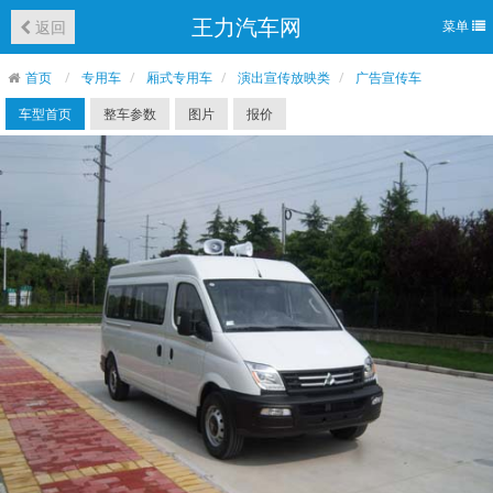
王力汽车网
返回
菜单
首页
专用车
厢式专用车
演出宣传放映类
广告宣传车
车型首页
整车参数
图片
报价