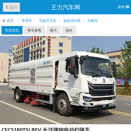
王力汽车网
返回
菜单
首页
专用车
市政环卫车
道路洗扫类
扫路车
车型首页
整车参数
图片
报价
CFC5180TSLBEV 长沣牌纯电动扫路车