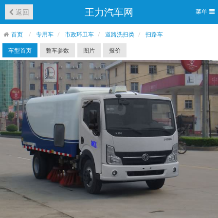
王力汽车网
返回
菜单
首页
专用车
市政环卫车
道路洗扫类
扫路车
车型首页
整车参数
图片
报价