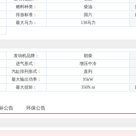
燃料种类：
柴油
排放标准：
国六
最大马力：
130马力
发动机品牌：
朝柴
进气形式：
增压中冷
汽缸排列形式：
直列
最大输出功率：
95kW
最大扭矩：
350N.m
标公告
环保公告