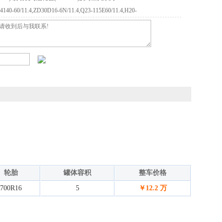
140-60/11.4,ZD30D16-6N/11.4,Q23-115E60/11.4,H20-
:润滑济,燃油箱(90%容量)等.随底盘选装驾驶室.
轮胎
罐体容积
整车价格
700R16
5
￥12.2 万