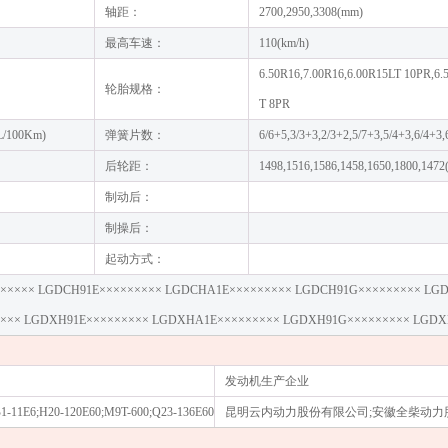
轴距：
2700,2950,3308(mm)
最高车速：
110(km/h)
6.50R16,7.00R16,6.00R15LT 10PR,6
轮胎规格：
T 8PR
4(L/100Km)
弹簧片数：
6/6+5,3/3+3,2/3+2,5/7+3,5/4+3,6/4+3,
后轮距：
1498,1516,1586,1458,1650,1800,147
制动后：
制操后：
起动方式：
××××× LGDCH91E××××××××× LGDCHA1E××××××××× LGDCH91G××××××××× LG
××× LGDXH91E××××××××× LGDXHA1E××××××××× LGDXH91G××××××××× LGD
发动机生产企业
-11E6;H20-120E60;M9T-600;Q23-136E60
昆明云内动力股份有限公司;安徽全柴动力