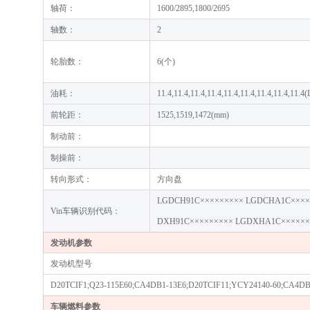
轴荷：
1600/2895,1800/2695
轴数：
2
轮胎数：
6(个)
油耗：
11.4,11.4,11.4,11.4,11.4,11.4,11.4,11.4,11.
前轮距：
1525,1519,1472(mm)
制动前：
制操前：
转向形式：
方向盘
LGDCH91C××××××××× LGDCHA1C××××
Vin车辆识别代码：
DXH91C××××××××× LGDXHA1C××××××
发动机参数
发动机型号
D20TCIF1;Q23-115E60;CA4DB1-13E6;D20TCIF11;YCY24140-60;CA4DB1
车辆燃料参数