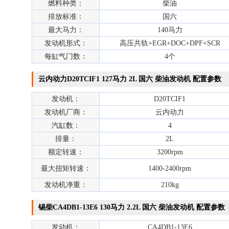
燃料种类：
柴油
排放标准：
国六
最大马力：
140马力
发动机形式：
高压共轨+EGR+DOC+DPF+SCR
每缸气门数：
4个
云内动力D20TCIF1 127马力 2L 国六 柴油发动机 配置参数
发动机：
D20TCIF1
发动机厂商：
云内动力
汽缸数：
4
排量：
2L
额定转速：
3200rpm
最大扭矩转速：
1400-2400rpm
发动机净重：
210kg
锡柴CA4DB1-13E6 130马力 2.2L 国六 柴油发动机 配置参数
发动机：
CA4DB1-13E6