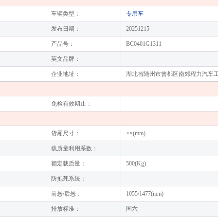
车辆类型：
专用车
发布日期：
20251215
产品号：
BC0401G1311
英文品牌：
企业地址：
湖北省随州市曾都区南郊程力汽车
免检有效期止：
货厢尺寸：
××(mm)
载质量利用系数：
额定载质量：
500(Kg)
防抱死系统：
前悬/后悬：
1055/1477(mm)
排放标准：
国六