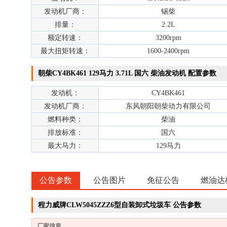
发动机厂商：
锡柴
排量：
2.2L
额定转速：
3200rpm
最大扭矩转速：
1600-2400rpm
朝柴CY4BK461 129马力 3.71L 国六 柴油发动机 配置参数
发动机：
CY4BK461
发动机厂商：
东风朝阳朝柴动力有限公司
燃料种类：
柴油
排放标准：
国六
最大马力：
129马力
公告参数
公告图片
免征公告
燃油达
程力威牌CLW5045ZZZ6型自装卸式垃圾车 公告参数
厂家信息