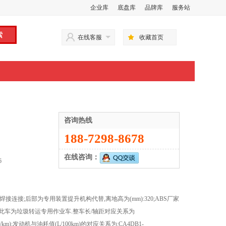
企业库
底盘库
品牌库
服务站
在线客服
收藏首页
咨询热线
188-7298-8678
在线咨询：
6
接连接;后部为专用装置提升机构代替,离地高为(mm):320;ABS厂家
/4M.此车为垃圾转运专用作业车.整车长/轴距对应关系为
系为(L/km):发动机与油耗值(L/100km)的对应关系为:CA4DB1-