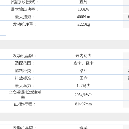
汽缸排列形式：
直列
最大输出功率：
103kW
最大扭矩：
400N.m
发动机净重：
≤220kg
发动机品牌：
云内动力
适配范围：
皮卡、轻卡
燃料种类：
柴油
排放标准：
国六
最大马力：
127马力
全负荷最低燃油耗
205g/kW.h
率：
缸径x行程：
81×97mm
发动机品牌：
锡柴