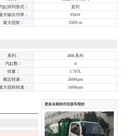
汽缸排列形式：
直列
最大输出功率：
95kW
最大扭矩：
350N.m
系列：
4BK系列
汽缸数：
4
排量：
3.707L
额定转速：
2600rpm
最大扭矩转速：
1600rpm
更多自装卸式垃圾车报价