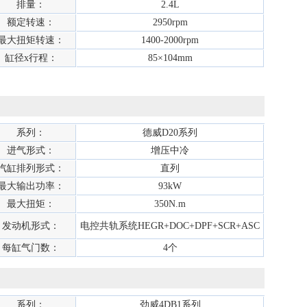
排量：
2.4L
额定转速：
2950rpm
最大扭矩转速：
1400-2000rpm
缸径x行程：
85×104mm
系列：
德威D20系列
进气形式：
增压中冷
汽缸排列形式：
直列
最大输出功率：
93kW
最大扭矩：
350N.m
发动机形式：
电控共轨系统HEGR+DOC+DPF+SCR+ASC
每缸气门数：
4个
系列：
劲威4DB1系列