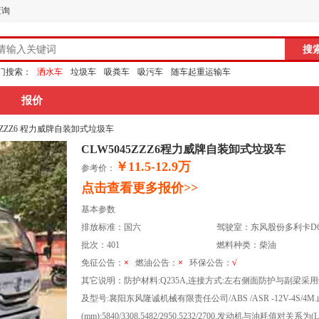
查询
门搜索：
洒水车
垃圾车
吸粪车
吸污车
随车起重运输车
报价
45ZZZ6 程力威牌自装卸式垃圾车
CLW5045ZZZ6程力威牌自装卸式垃圾车
￥11.5-12.9万
参考价：
点击查看更多报价>>
基本参数
排放标准：国六
驾驶室：东风股份多利卡D
批次：401
燃料种类：柴油
免征公告：
×
燃油公告：
×
环保公告：
√
其它说明：防护材料:Q235A,连接方式:左右侧面防护与副梁采用焊
及型号:襄阳东风隆诚机械有限责任公司/ABS /ASR -12V-4S
(mm):5840/3308,5482/2950,5232/2700.发动机与油耗值对关