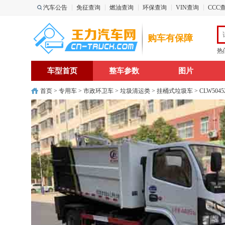
汽车公告
免征查询
燃油查询
环保查询
VIN查询
CCC
购车有保障
热
车型首页
整车参数
图片
首页
>
专用车
>
市政环卫车
>
垃圾清运类
>
挂桶式垃圾车
> CLW50