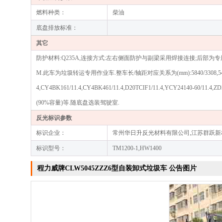
燃料种类：
柴油
底盘排放标准：
其它
防护材料:Q235A,连接方式:左右侧面防护与副梁采用焊接连接;后部为专用装置提
M.此车为垃圾转运专用作业车.整车长/轴距对应关系为(mm):5840/3308,5482/
4,CY4BK161/11.4,CY4BK461/11.4,D20TCIF1/11.4,YCY24140-60/1
(90%容量)等.随底盘选装驾驶室.
反光标识参数
标识企业：
常州华日升反光材料有限公司,江苏群跃
标识型号：
TM1200-1,HW1400
程力威牌CLW5045ZZZ6型自装卸式垃圾车 公告图片