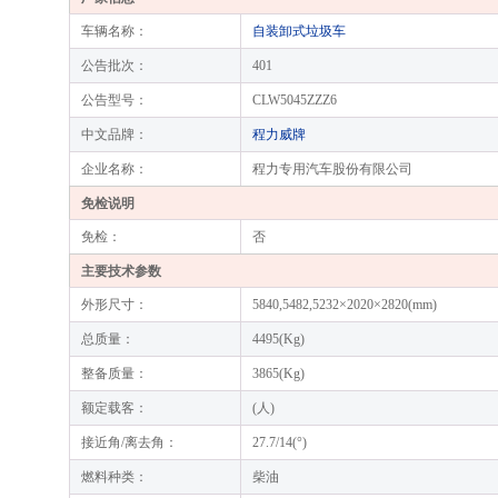
车辆名称：
自装卸式垃圾车
公告批次：
401
公告型号：
CLW5045ZZZ6
中文品牌：
程力威牌
企业名称：
程力专用汽车股份有限公司
免检说明
免检：
否
主要技术参数
外形尺寸：
5840,5482,5232×2020×2820(mm)
总质量：
4495(Kg)
整备质量：
3865(Kg)
额定载客：
(人)
接近角/离去角：
27.7/14(°)
燃料种类：
柴油