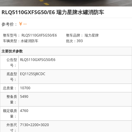
RLQ5110GXFSG50/E6 瑞力星牌水罐消防车
￥--
参考价：
整车型号： RLQ5110GXFSG50/E6
整车品牌： 瑞力星牌
车辆类型：水罐消防车
批次：393
主要技术参数
公告型
RLQ5110GXFSG50/E6
号：
底盘型
EQ1125SJ8CDC
号：
总质量：
10700
整备质
5490
量：
额定载质
4760
量：
外形尺
7130×2200×3020
寸：