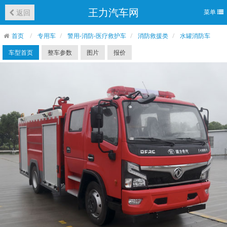
王力汽车网
返回
菜单
首页
专用车
警用-消防-医疗救护车
消防救援类
水罐消防车
车型首页
整车参数
图片
报价