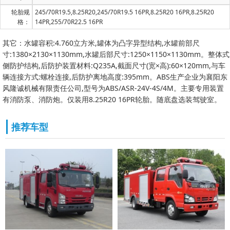
轮胎规
245/70R19.5,8.25R20,245/70R19.5 16PR,8.25R20 16PR,8.25R20
格：
14PR,255/70R22.5 16PR
其它：水罐容积:4.760立方米,罐体为凸字异型结构,水罐前部尺
寸:1380×2130×1130mm,水罐后部尺寸:1250×1150×1130mm。整体式
侧防护结构,后防护装置材料:Q235A,截面尺寸(宽×高):60×120mm,与车
辆连接方式:螺栓连接,后防护离地高度:395mm。ABS生产企业为襄阳东
风隆诚机械有限责任公司,型号为ABS/ASR-24V-4S/4M。主要专用装置
有消防泵、消防炮。仅装用8.25R20 16PR轮胎。随底盘选装驾驶室。
推荐车型