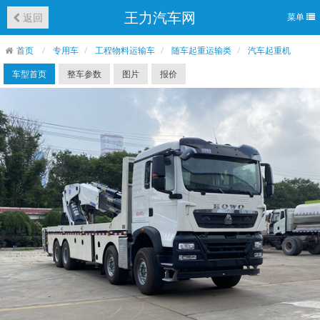
王力汽车网
返回
菜单
首页
专用车
工程物料运输车
随车起重运输类
汽车起重机
车型首页
整车参数
图片
报价