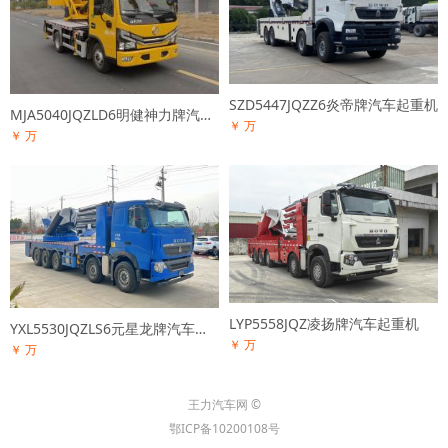
SZD5447JQZZ6炎帝牌汽车起重机
MJA5040JQZLD6明健神力牌汽车起重机
￥ 万
￥ 万
LYP5558JQZ凌扬牌汽车起重机
YXL5530JQZLS6元星龙牌汽车起重机
￥ 万
￥ 万
王力汽车网 ©
鄂ICP备10200108号