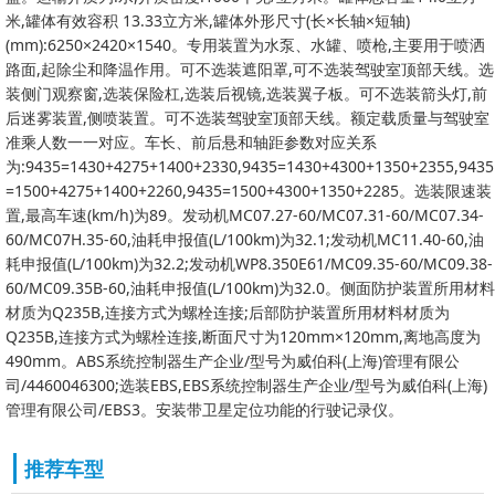
米,罐体有效容积 13.33立方米,罐体外形尺寸(长×长轴×短轴)
(mm):6250×2420×1540。专用装置为水泵、水罐、喷枪,主要用于喷洒
路面,起除尘和降温作用。可不选装遮阳罩,可不选装驾驶室顶部天线。选
装侧门观察窗,选装保险杠,选装后视镜,选装翼子板。可不选装箭头灯,前
后迷雾装置,侧喷装置。可不选装驾驶室顶部天线。额定载质量与驾驶室
准乘人数一一对应。车长、前后悬和轴距参数对应关系
为:9435=1430+4275+1400+2330,9435=1430+4300+1350+2355,9435
=1500+4275+1400+2260,9435=1500+4300+1350+2285。选装限速装
置,最高车速(km/h)为89。发动机MC07.27-60/MC07.31-60/MC07.34-
60/MC07H.35-60,油耗申报值(L/100km)为32.1;发动机MC11.40-60,油
耗申报值(L/100km)为32.2;发动机WP8.350E61/MC09.35-60/MC09.38-
60/MC09.35B-60,油耗申报值(L/100km)为32.0。侧面防护装置所用材料
材质为Q235B,连接方式为螺栓连接;后部防护装置所用材料材质为
Q235B,连接方式为螺栓连接,断面尺寸为120mm×120mm,离地高度为
490mm。ABS系统控制器生产企业/型号为威伯科(上海)管理有限公
司/4460046300;选装EBS,EBS系统控制器生产企业/型号为威伯科(上海)
管理有限公司/EBS3。安装带卫星定位功能的行驶记录仪。
推荐车型