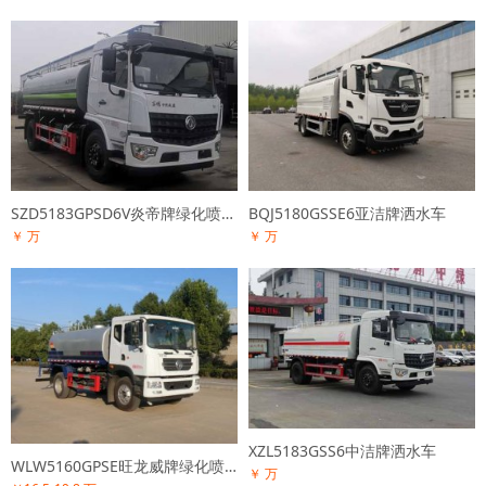
SZD5183GPSD6V炎帝牌绿化喷洒车
BQJ5180GSSE6亚洁牌洒水车
￥ 万
￥ 万
XZL5183GSS6中洁牌洒水车
WLW5160GPSE旺龙威牌绿化喷洒车
￥ 万