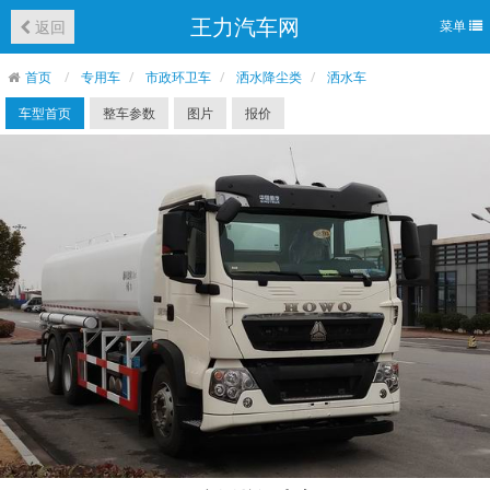
王力汽车网
返回
菜单
首页
专用车
市政环卫车
洒水降尘类
洒水车
车型首页
整车参数
图片
报价