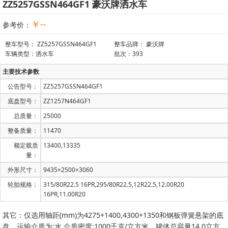
ZZ5257GSSN464GF1 豪沃牌洒水车
￥--
参考价：
整车型号： ZZ5257GSSN464GF1
整车品牌： 豪沃牌
车辆类型：洒水车
批次：393
主要技术参数
公告型号：
ZZ5257GSSN464GF1
底盘型号：
ZZ1257N464GF1
总质量：
25000
整备质量：
11470
额定载质
13400,13335
量：
外形尺寸：
9435×2500×3060
轮胎规格：
315/80R22.5 16PR,295/80R22.5,12R22.5,12.00R20
16PR,11.00R20
其它：仅选用轴距(mm)为4275+1400,4300+1350和钢板弹簧悬架的底
盘。运输介质为:水,介质密度:1000千克/立方米。罐体总容量14.0立方