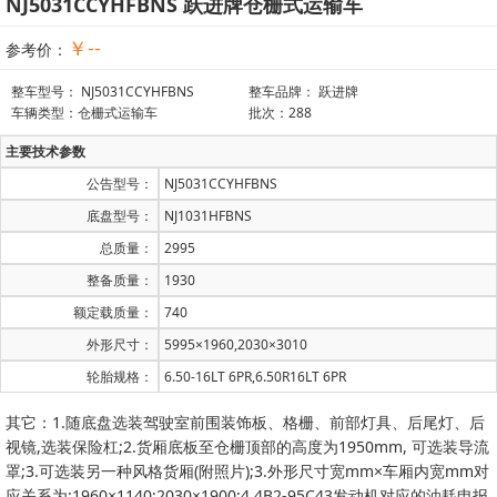
NJ5031CCYHFBNS 跃进牌仓栅式运输车
￥--
参考价：
整车型号： NJ5031CCYHFBNS
整车品牌： 跃进牌
车辆类型：仓栅式运输车
批次：288
主要技术参数
公告型号：
NJ5031CCYHFBNS
底盘型号：
NJ1031HFBNS
总质量：
2995
整备质量：
1930
额定载质量：
740
外形尺寸：
5995×1960,2030×3010
轮胎规格：
6.50-16LT 6PR,6.50R16LT 6PR
其它：1.随底盘选装驾驶室前围装饰板、格栅、前部灯具、后尾灯、后
视镜,选装保险杠;2.货厢底板至仓栅顶部的高度为1950mm, 可选装导流
罩;3.可选装另一种风格货厢(附照片);3.外形尺寸宽mm×车厢内宽mm对
应关系为:1960×1140;2030×1900;4.4B2-95C43发动机对应的油耗申报