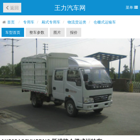
王力汽车网
返回
菜单
首页
专用车
厢式专用车
物流货运类
仓栅式运输车
车型首页
整车参数
图片
报价