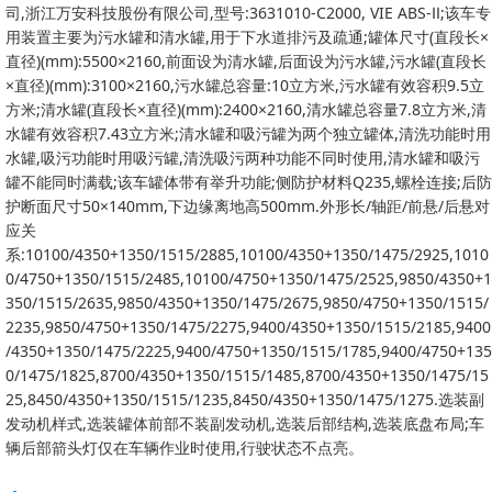
司,浙江万安科技股份有限公司,型号:3631010-C2000, VIE ABS-Ⅱ;该车专
用装置主要为污水罐和清水罐,用于下水道排污及疏通;罐体尺寸(直段长×
直径)(mm):5500×2160,前面设为清水罐,后面设为污水罐,污水罐(直段长
×直径)(mm):3100×2160,污水罐总容量:10立方米,污水罐有效容积9.5立
方米;清水罐(直段长×直径)(mm):2400×2160,清水罐总容量7.8立方米,清
水罐有效容积7.43立方米;清水罐和吸污罐为两个独立罐体,清洗功能时用
水罐,吸污功能时用吸污罐,清洗吸污两种功能不同时使用,清水罐和吸污
罐不能同时满载;该车罐体带有举升功能;侧防护材料Q235,螺栓连接;后防
护断面尺寸50×140mm,下边缘离地高500mm.外形长/轴距/前悬/后悬对
应关
系:10100/4350+1350/1515/2885,10100/4350+1350/1475/2925,1010
0/4750+1350/1515/2485,10100/4750+1350/1475/2525,9850/4350+1
350/1515/2635,9850/4350+1350/1475/2675,9850/4750+1350/1515/
2235,9850/4750+1350/1475/2275,9400/4350+1350/1515/2185,9400
/4350+1350/1475/2225,9400/4750+1350/1515/1785,9400/4750+135
0/1475/1825,8700/4350+1350/1515/1485,8700/4350+1350/1475/15
25,8450/4350+1350/1515/1235,8450/4350+1350/1475/1275.选装副
发动机样式,选装罐体前部不装副发动机,选装后部结构,选装底盘布局;车
辆后部箭头灯仅在车辆作业时使用,行驶状态不点亮。