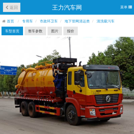
王力汽车网
返回
菜单
首页
专用车
市政环卫车
地下管网清运类
清洗吸污车
车型首页
整车参数
图片
报价