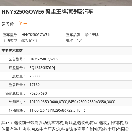
HNY5250GQWE6 聚尘王牌清洗吸污车
￥--
参考价：
整车型号： HNY5250GQWE6
整车品牌： 聚尘王牌
车辆类型：清洗吸污车
批次：404
主要技术参数
公告型号：
HNY5250GQWE6
底盘型号：
EQ1258GSZ6DJ
总质量：
25000
整备质量：
17180
额定载质量：
7625,7690
外形尺寸：
10100,9850,9400,8700,8450×2500,2550×3650,3800
轮胎规格：
11.00R20 18PR,295/80R22.5 18PR
其它：选装前部带副发动机罩结构;随底盘选装驾驶室,选装后部结构;罐
体带有举升功能;ABS生产厂家:东科克诺尔商用车制动系统(十堰)有限公