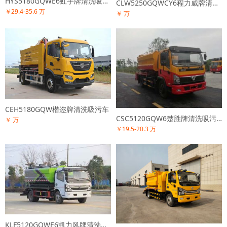
HYS5180GQWE6虹宇牌清洗吸污车
CLW5250GQWCY6程力威牌清洗吸污车
￥29.4-35.6 万
￥ 万
CEH5180GQW楷迩牌清洗吸污车
CSC5120GQW6楚胜牌清洗吸污车
￥ 万
￥19.5-20.3 万
KLF5120GQWE6凯力风牌清洗吸污车