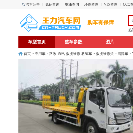
汽车公告
免征查询
燃油查询
环保查询
VIN查询
CCC
购车有保障
热
车型首页
整车参数
图片
首页
>
专用车
>
路政-通讯-救援维修-教练车
>
救援维修类
>
清障车
>