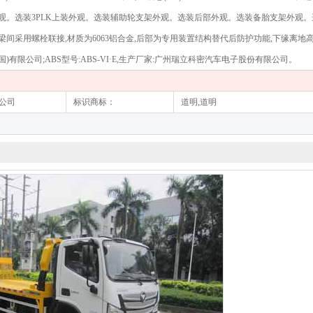
。选装3PLK上装外观。选装辅助轮支架外观。选装后部外观。选装备胎支架外观。
采用螺栓联接,材质为6063铝合金,后部为专用装置结构替代后防护功能,下缘离地高度
中国)有限公司;ABS型号:ABS-VI·E,生产厂家:广州瑞立科密汽车电子股份有限公司。
公司
标识商标：
道明,道明