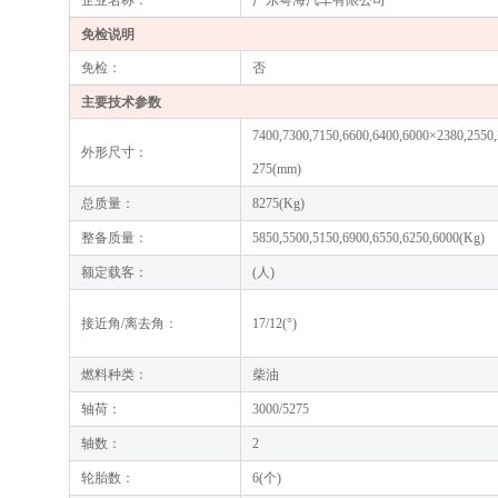
企业名称：
广东粤海汽车有限公司
免检说明
免检：
否
主要技术参数
7400,7300,7150,6600,6400,6000×2380,2550
外形尺寸：
275(mm)
总质量：
8275(Kg)
整备质量：
5850,5500,5150,6900,6550,6250,6000(Kg)
额定载客：
(人)
接近角/离去角：
17/12(°)
燃料种类：
柴油
轴荷：
3000/5275
轴数：
2
轮胎数：
6(个)