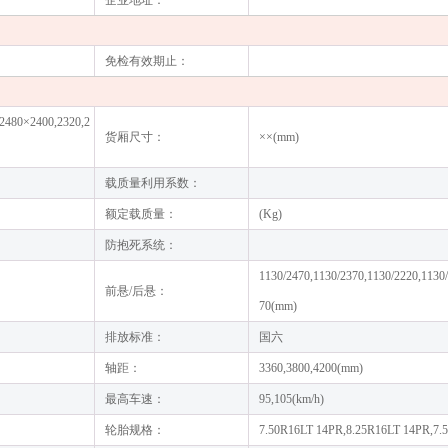
企业地址：
免检有效期止：
,2480×2400,2320,2
货厢尺寸：
××(mm)
载质量利用系数：
额定载质量：
(Kg)
防抱死系统：
1130/2470,1130/2370,1130/2220,1130
前悬/后悬：
70(mm)
排放标准：
国六
轴距：
3360,3800,4200(mm)
最高车速：
95,105(km/h)
轮胎规格：
7.50R16LT 14PR,8.25R16LT 14PR,7.