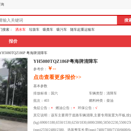
查询
门搜索：
洒水车
垃圾车
吸粪车
吸污车
随车起重运输车
报价
 YH5080TQZ186P 粤海牌清障车
YH5080TQZ186P粤海牌清障车
￥--
参考价：
点击查看更多报价>>
基本参数
排放标准：国六
车辆类型：清障车
批次：403
燃料种类：柴油
免征公告：
×
燃油公告：
×
环保公告：
√
其它说明：该车主要用于道路车辆清障,主要专用装置为平板,绞
(kg):6900/1180,6550/1530,6250/1830,6000/2080,5850/223
(mm)2550/2480/2380。选装整车长度(mm):7400/7300/7150/6600