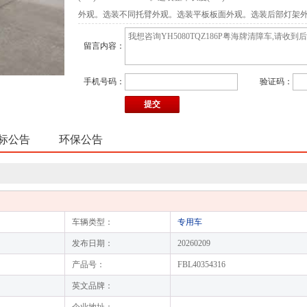
外观。选装不同托臂外观。选装平板板面外观。选装后部灯架外
观。选装后部外观。选装备胎支架外观。选装后部照明灯,作业
留言内容：
纵梁间采用螺栓联接,材质为6063铝合金,后部为专用装置结构替代
ABS型号:ABS-E,生产厂家:威伯科汽车控制系统(中国)有限公司
手机号码：
验证码：
标公告
环保公告
车辆类型：
专用车
发布日期：
20260209
产品号：
FBL40354316
英文品牌：