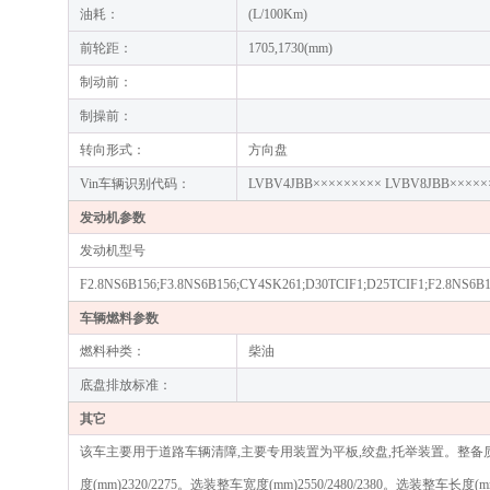
油耗：
(L/100Km)
前轮距：
1705,1730(mm)
制动前：
制操前：
转向形式：
方向盘
Vin车辆识别代码：
LVBV4JBB××××××××× LVBV8JBB×××××
发动机参数
发动机型号
F2.8NS6B156;F3.8NS6B156;CY4SK261;D30TCIF1;D25TCIF1;F2.8NS6B
车辆燃料参数
燃料种类：
柴油
底盘排放标准：
其它
该车主要用于道路车辆清障,主要专用装置为平板,绞盘,托举装置。整备质量/托举质量对应关系(kg)
度(mm)2320/2275。选装整车宽度(mm)2550/2480/2380。选装整车长度(mm):7