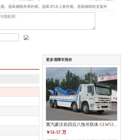
观。选装侧面布局外观。选装3PLK上装外观。选装辅助轮支架外
时开启。选装后部辅助坡道及样式。选装平板前端样式。侧防护与底盘
后防护功能,下缘离地高度480mm。选装限速装置最高车速95km/h。
;ABS型号:ABS-VI·E,生产厂家:广州瑞立科密汽车电子股份有限公司。
更多清障车报价
重汽豪沃前四后八拖吊联体 CLW5311TQZZ5清障车
￥51-57 万