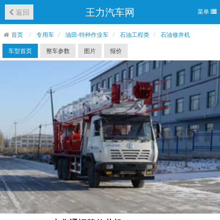
王力汽车网
返回
菜单
首页
专用车
油田-特种作业车
石油工程类
石油修井机
车型首页
整车参数
图片
报价