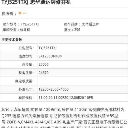
TYJ5251TXJ 忠华通运牌修井机
￥--
参考价：
整车型号： TYJ5251TXJ
整车品牌： 忠华通运牌
车辆类型：修井机
批次：296
主要技术参数
公告型号：
TYJ5251TXJ
底盘型号：
SX1256UN434
总质量：
25000
整备质量：
24870
额定载质量：
外形尺寸：
12250×2500×4000
轮胎规格：
11.00-20,11.00R20,12.00R20 16PR
其它：该车超限;前伸量:1269mm,后伸量:1130mm;侧防护所用材料为
Q235,连接方式为螺栓连接,后防护装置用专用作业装置代替;ABS型
号:ZQFB-V,CM4XL-4S/4K,VIE ABS-Ⅱ,生产厂家:西安正昌电子有限责任公