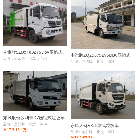
炎帝牌SZD5183ZYSD6V压缩式垃圾车
中汽牌ZQZ5079ZYSDB6压缩式垃圾车
品牌：炎帝牌
批次：404
品牌：中汽牌
批次：404
东风股份多利卡D7压缩式垃圾车
品牌：楚韵牌
批次：404
东风天锦VR压缩式垃圾车
￥17.3-18.1万
品牌：楚胜牌
批次：404
￥27.4-33.1万