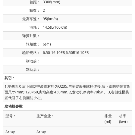
轴距：
3308(mm)
轴数：
2
最高车速：
95(km/h)
油耗：
14.5(L/100Km)
弹簧片数：
轮胎数：
6(个)
轮胎规格：
6.50-16 10PR,6.50R16 10PR
制动前：
制动后：
其它：
1,左侧面及后下部防护装置材料为Q235,与车架采用螺栓连接.后下部防护装置断
面尺寸(mm):120×60,离地高度:450mm. 2,发动机净功率78kw 。 3,右侧挂桶装
置代替了右侧面防护栏。
发动机参数
型号：
生产企业：
排量
功率
(ml)：
(kw)：
Array
Array