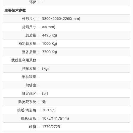
环保：
-
主要技术参数
外形尺寸：
5800×2060×2260(mm)
货厢尺寸：
××(mm)
总质量：
4495(Kg)
额定载质量：
1000(Kg)
整备质量：
3300(Kg)
载质量利用系数：
挂车质量：
(Kg)
半挂鞍座：
驾驶室：
额定载客：
(人)
防抱死系统：
无
接近/离去角：
20/15(°)
前悬/后悬：
1075/1417(mm)
轴荷：
1770/2725