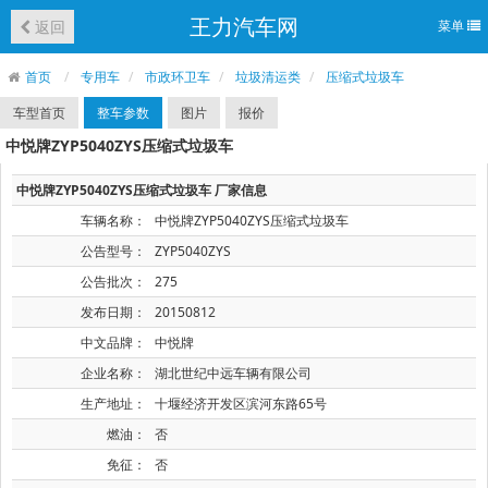
王力汽车网
返回
菜单
首页
专用车
市政环卫车
垃圾清运类
压缩式垃圾车
车型首页
整车参数
图片
报价
中悦牌ZYP5040ZYS压缩式垃圾车
中悦牌ZYP5040ZYS压缩式垃圾车 厂家信息
车辆名称：
中悦牌ZYP5040ZYS压缩式垃圾车
公告型号：
ZYP5040ZYS
公告批次：
275
发布日期：
20150812
中文品牌：
中悦牌
企业名称：
湖北世纪中远车辆有限公司
生产地址：
十堰经济开发区滨河东路65号
燃油：
否
免征：
否