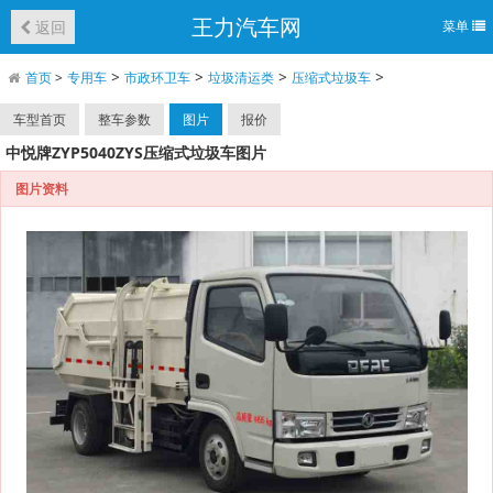
王力汽车网
返回
菜单
>
>
>
>
首页
>
专用车
市政环卫车
垃圾清运类
压缩式垃圾车
车型首页
整车参数
图片
报价
中悦牌ZYP5040ZYS压缩式垃圾车图片
图片资料