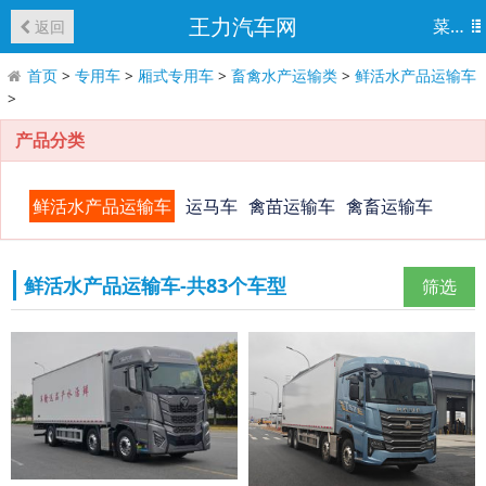
王力汽车网
菜单
返回
首页
>
专用车
>
厢式专用车
>
畜禽水产运输类
>
鲜活水产品运输车
>
产品分类
鲜活水产品运输车
运马车
禽苗运输车
禽畜运输车
鲜活水产品运输车-共83个车型
筛选