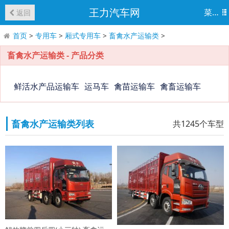
王力汽车网
菜单
返回
首页
>
专用车
>
厢式专用车
>
畜禽水产运输类
>
畜禽水产运输类 - 产品分类
鲜活水产品运输车
运马车
禽苗运输车
禽畜运输车
畜禽水产运输类列表
共1245个车型