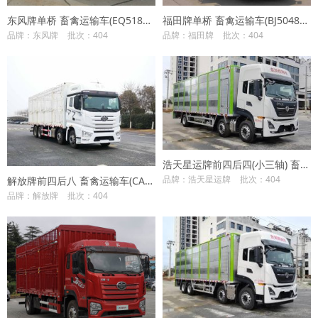
东风牌单桥 畜禽运输车(EQ5181CCQL9CDGAC)
福田牌单桥 畜禽运输车(BJ5048CCQ-FM4)
品牌：东风牌
批次：404
品牌：福田牌
批次：404
浩天星运牌前四后四(小三轴) 畜禽运输车(HTX5258CCQHM6)
品牌：浩天星运牌
批次：404
解放牌前四后八 畜禽运输车(CA5310CCQP77K24T4E6)
品牌：解放牌
批次：404