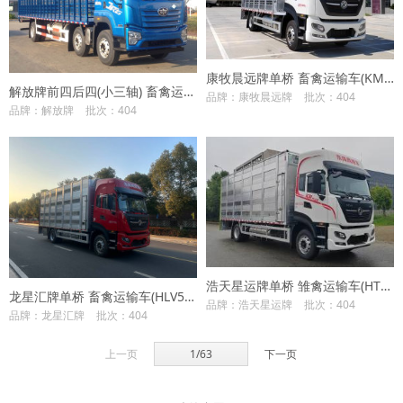
康牧晨远牌单桥 畜禽运输车(KMH5180CCQD6L)
解放牌前四后四(小三轴) 畜禽运输车(CA5250CCQP28K8L7T3NE6A90)
品牌：康牧晨远牌
批次：404
品牌：解放牌
批次：404
浩天星运牌单桥 雏禽运输车(HTX5181XCQHM6)
龙星汇牌单桥 畜禽运输车(HLV5181CCQD6)
品牌：浩天星运牌
批次：404
品牌：龙星汇牌
批次：404
上一页
1/63
下一页