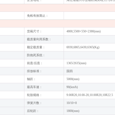
企业地址：
湖北省随州市曾都区南郊程力汽车
免检有效期止：
货厢尺寸：
4800,5500×550×2380(mm)
载质量利用系数：
额定载质量：
6930,6865,6430,6365(Kg)
防抱死系统：
前悬/后悬：
1365/2635(mm)
排放标准：
国四
轴距：
5000(mm)
最高车速：
90(km/h)
轮胎规格：
9.00R20,10.00-20,10.00R20,10R22.5
弹簧片数：
10/10+8
后轮距：
1800(mm)