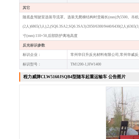
其它
随底盘驾驶室选装导流罩。选装无爬梯结构时货厢长(mm)为5500。吊机型号/吊机重量(kg
(2人)6865(3人);2,(SQ6.3SA2,SQ6.3SA3)/2050/6300/94
寸(mm):110×50,后部防护离地高度
反光标识参数
标识企业：
常州华日升反光材料有限公司,常州华威
标识型号：
TM1200-1,HW1400
程力威牌CLW5160JSQB4型随车起重运输车 公告图片