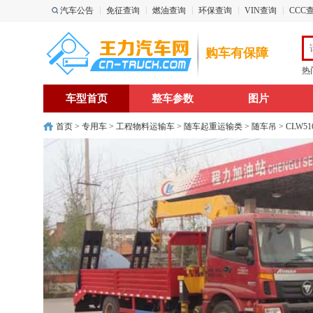
汽车公告
免征查询
燃油查询
环保查询
VIN查询
CCC
购车有保障
热
车型首页
整车参数
图片
首页
>
专用车
>
工程物料运输车
>
随车起重运输类
>
随车吊
> CLW