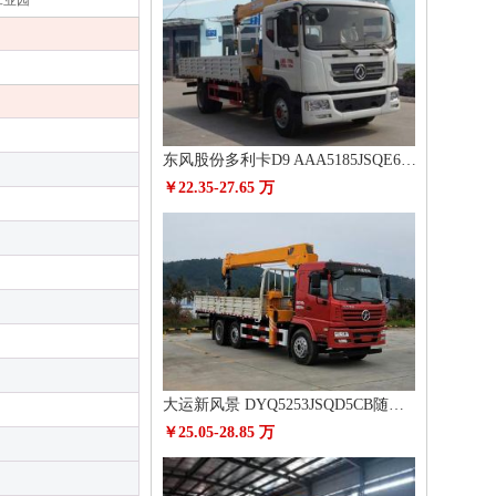
工业园
东风股份多利卡D9 AAA5185JSQE6随车起重运输车
￥22.35-27.65 万
大运新风景 DYQ5253JSQD5CB随车起重运输车
￥25.05-28.85 万