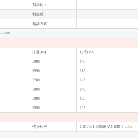
制动后：
制操后：
起动方式：
×××××
排量(ml)
功率(kw)
5990
140
3990
118
3760
125
5900
140
5900
125
5990
125
依据标准：
GB17691-2005国Ⅳ,GB3847-2005