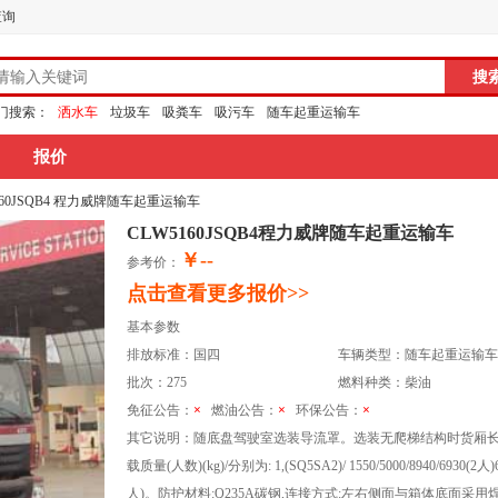
查询
门搜索：
洒水车
垃圾车
吸粪车
吸污车
随车起重运输车
报价
5160JSQB4 程力威牌随车起重运输车
CLW5160JSQB4程力威牌随车起重运输车
￥--
参考价：
点击查看更多报价>>
基本参数
排放标准：国四
车辆类型：随车起重运输车
批次：275
燃料种类：柴油
免征公告：
×
燃油公告：
×
环保公告：
×
其它说明：随底盘驾驶室选装导流罩。选装无爬梯结构时货厢长(mm)为5
载质量(人数)(kg)/分别为: 1,(SQ5SA2)/ 1550/5000/8940/6930(2人)686
人)。防护材料:Q235A碳钢,连接方式:左右侧面与箱体底面采用焊接