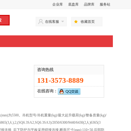
企业库
底盘库
品牌库
服务站
在线客服
收藏首页
咨询热线
131-3573-8889
在线咨询：
500。吊机型号/吊机重量(kg)/最大起升载荷(kg)/整备质量(kg)/
5(3人);2,(SQ6.3SA2,SQ6.3SA3)/2050/6300/9440/6430(2人)6365(3
连接, 后下防护与平板采用焊接连接,断面尺寸(mm):110×50,后部防