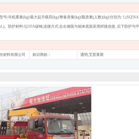
)/最大起升载荷(kg)/整备质量(kg)/载质量(人数)(kg)/分别为: 1,(SQ5SA2)/ 1550
40/6430(2人)6365(3人)。防护材料:Q235A碳钢,连接方式:左右侧面与箱体底面采用焊接连接, 后
反光材料有限公司
标识商标：
通明,艾普莱斯