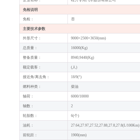
企业名称：
程力专用汽车股份有限公司
免检说明
免检：
否
主要技术参数
外形尺寸：
9000×2500×3650(mm)
总质量：
16000(Kg)
整备质量：
8940,9440(Kg)
额定载客：
(人)
接近角/离去角：
18/9(°)
燃料种类：
柴油
轴荷：
6000/10000
轴数：
2
轮胎数：
6(个)
油耗：
27.64,27.97,27.52,27.88,27.8,27.8(L/100Km)
前轮距：
1900(mm)