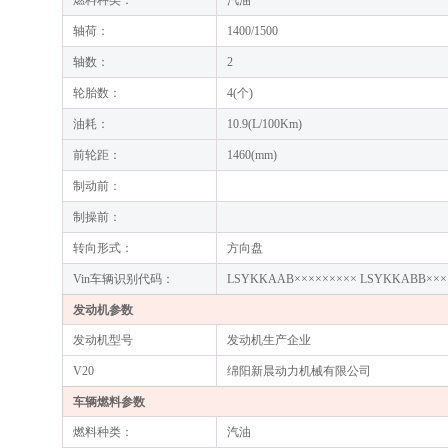
燃料种类：
汽油
轴荷：
1400/1500
轴数：
2
轮胎数：
4(个)
油耗：
10.9(L/100Km)
前轮距：
1460(mm)
制动前：
制操前：
转向形式：
方向盘
Vin车辆识别代码：
LSYKKAAB××××××××× LSYKKABB×××
发动机参数
发动机型号
发动机生产企业
V20
绵阳新晨动力机械有限公司
车辆燃料参数
燃料种类：
汽油