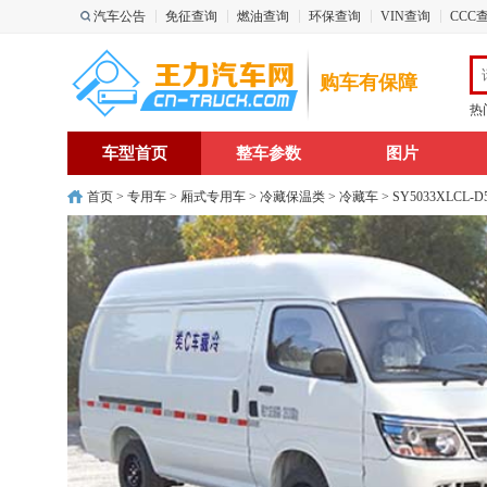
汽车公告
免征查询
燃油查询
环保查询
VIN查询
CCC
购车有保障
热
车型首页
整车参数
图片
首页
>
专用车
>
厢式专用车
>
冷藏保温类
>
冷藏车
> SY5033XLCL