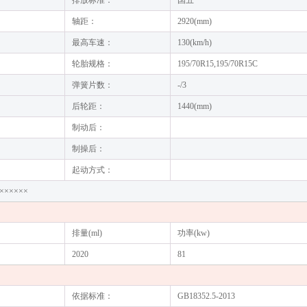
排放标准：
国五
轴距：
2920(mm)
最高车速：
130(km/h)
轮胎规格：
195/70R15,195/70R15C
弹簧片数：
-/3
后轮距：
1440(mm)
制动后：
制操后：
起动方式：
××××××
排量(ml)
功率(kw)
2020
81
依据标准：
GB18352.5-2013