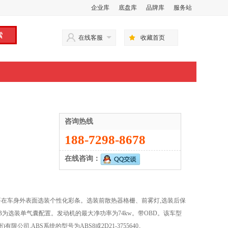
企业库
底盘库
品牌库
服务站
在线客服
收藏首页
咨询热线
188-7298-8678
在线咨询：
在车身外表面选装个性化彩条。选装前散热器格栅、前雾灯,选装后保
KABB为选装单气囊配置。发动机的最大净功率为74kw。带OBD。该车型
司,ABS系统的型号为ABS8或2D21-3755640。