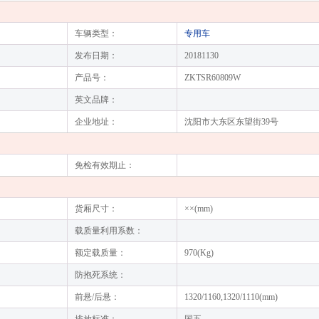
车辆类型：
专用车
发布日期：
20181130
产品号：
ZKTSR60809W
英文品牌：
企业地址：
沈阳市大东区东望街39号
免检有效期止：
货厢尺寸：
××(mm)
载质量利用系数：
额定载质量：
970(Kg)
防抱死系统：
前悬/后悬：
1320/1160,1320/1110(mm)