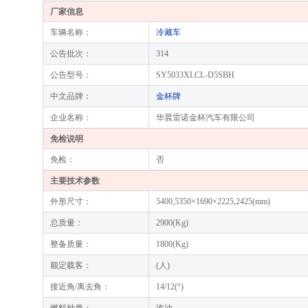
厂家信息
车辆名称：
冷藏车
公告批次：
314
公告型号：
SY5033XLCL-D5SBH
中文品牌：
金杯牌
企业名称：
华晨雷诺金杯汽车有限公司
免检说明
免检：
否
主要技术参数
外形尺寸：
5400,5350×1690×2225,2425(mm)
总质量：
2900(Kg)
整备质量：
1800(Kg)
额定载客：
(人)
接近角/离去角：
14/12(°)