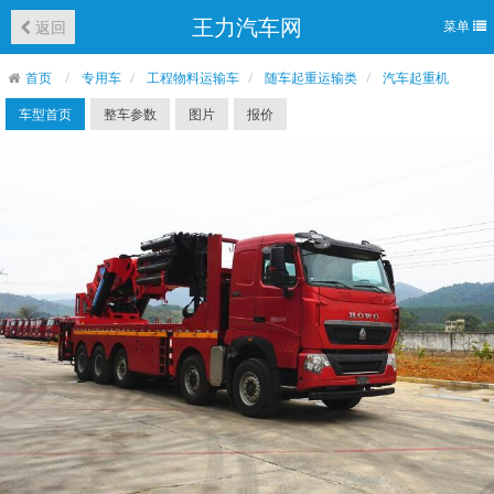
王力汽车网
返回
菜单
首页
专用车
工程物料运输车
随车起重运输类
汽车起重机
车型首页
整车参数
图片
报价