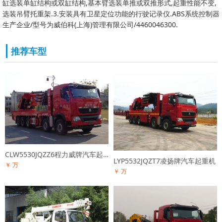
缸选装单缸结构或双缸结构,基本臂选装单推或双推形式,起重性能不变,
选装吊臂托重架.3.安装具有卫星定位功能的行驶记录仪.ABS系统控制器
生产企业/型号为威伯科(上海)管理有限公司/4460046300.
推荐车型
CLW5530JQZZ6程力威牌汽车起重机
LYP5532JQZT7凌扬牌汽车起重机
￥ 万
￥ 万