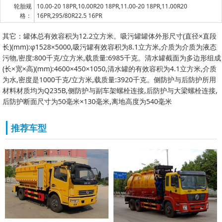
轮胎规
10.00-20 18PR,10.00R20 18PR,11.00-20 18PR,11.00R20
格：
16PR,295/80R22.5 16PR
其它：罐体总有效容积为12.2立方米。吸污罐罐体外形尺寸(直径×直段
长)(mm):φ1528×5000,吸污罐有效容积为8.1立方米,介质为介质为液态
污物,密度:800千克/立方米,载质量:6985千克。清水罐截面为多边形组成
(长×宽×高)(mm):4600×450×1050,清水罐的有效容积为4.1立方米,介质
为水,密度是1000千克/立方米,载质量:3920千克。侧防护与后防护所用
材料材质均为Q235B,侧防护与副车架螺栓连接,后防护与大梁螺栓连接,
后防护断面尺寸为50毫米×130毫米,离地高度为540毫米
推荐车型