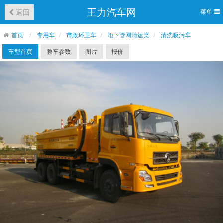
王力汽车网
返回
菜单
首页
专用车
市政环卫车
地下管网清运类
清洗吸污车
车型首页
整车参数
图片
报价