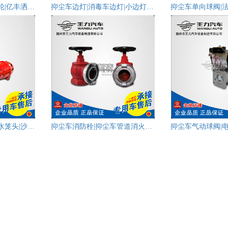
抑尘车泵叶轮|水泵叶轮|亿丰洒水泵叶轮
抑尘车边灯|消毒车边灯|小边灯|电子式边灯
抑尘车不锈钢连泵头|水笼头|沙石过滤网|DN65/DN80
抑尘车消防栓|抑尘车管道消火栓|SN65消防栓