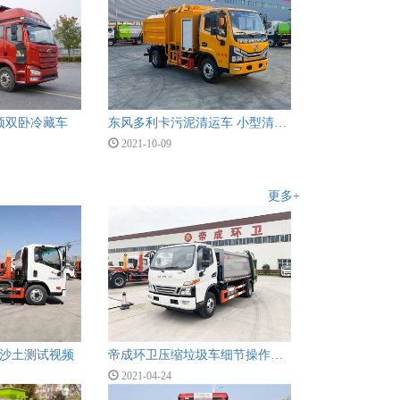
高顶双卧冷藏车
东风多利卡污泥清运车 小型清淤车图片
2021-10-09
更多+
沙土测试视频
帝成环卫压缩垃圾车细节操作视频
2021-04-24