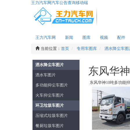
王力汽车网
汽车公告查询
移动端
王力汽车网
新闻
图库
视频
配件
当前位置：
首页
专用车图库
洒水降尘车图
洒水降尘车图片
东风华神
洒水车图片
东风华神10吨多功能
多功能抑尘车图片
火车抑尘车图片
环卫垃圾车图片
压缩式垃圾车图片
餐厨垃圾车图片