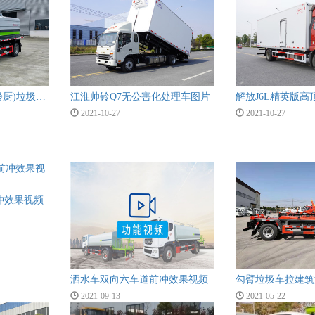
东风多利卡5方厨余(餐厨)垃圾车图片
江淮帅铃Q7无公害化处理车图片
解放J6L精英版
2021-10-27
2021-10-27
冲效果视频
洒水车双向六车道前冲效果视频
勾臂垃圾车拉建筑
2021-09-13
2021-05-22