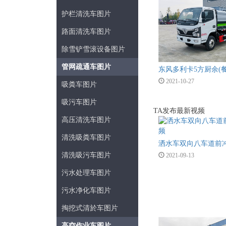
护栏清洗车图片
路面清洗车图片
除雪铲雪滚设备图片
管网疏通车图片
2021-10-27
吸粪车图片
吸污车图片
TA发布最新视频
高压清洗车图片
清洗吸粪车图片
洒水车双向八车道前
清洗吸污车图片
2021-09-13
污水处理车图片
污水净化车图片
掏挖式清於车图片
高空作业车图片