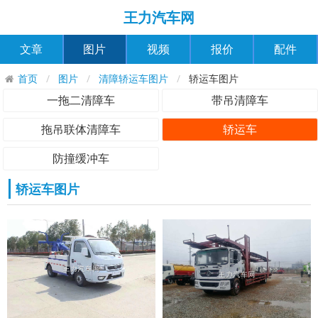
王力汽车网
文章
图片
视频
报价
配件
首页
图片
清障轿运车图片
轿运车图片
一拖二清障车
带吊清障车
拖吊联体清障车
轿运车
防撞缓冲车
轿运车图片