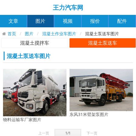
王力汽车网
文章
图片
视频
报价
配件
首页
图片
混凝土作业车图片
混凝土泵送车图片
混凝土搅拌车
混凝土泵送车
混凝土泵送车图片
东风31米臂架泵图片
物料运输车厂家图片
上一页
1/1
下一页