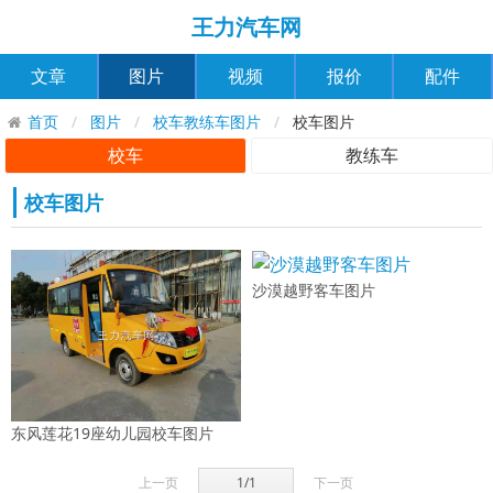
王力汽车网
文章
图片
视频
报价
配件
首页
图片
校车教练车图片
校车图片
校车
教练车
校车图片
沙漠越野客车图片
东风莲花19座幼儿园校车图片
上一页
1/1
下一页