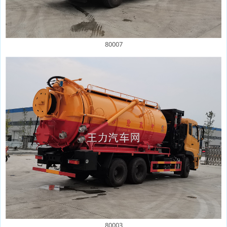
80007
80003