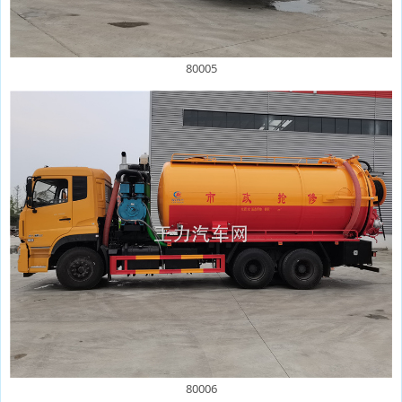
80005
80006